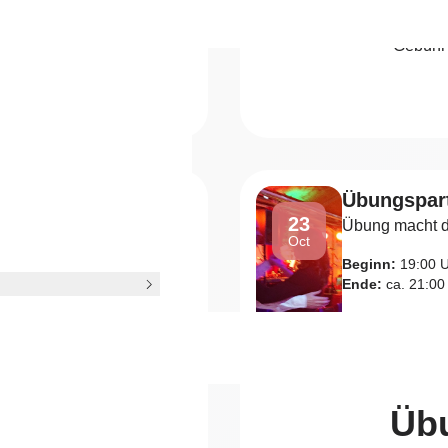
Gebühr 
Gebühr 
nmeldung!
Übungspart
23
Übung macht d
Oct
Beginn:
19:00 
Ende:
ca. 21:00
Mehr anzeigen
ching
Übu