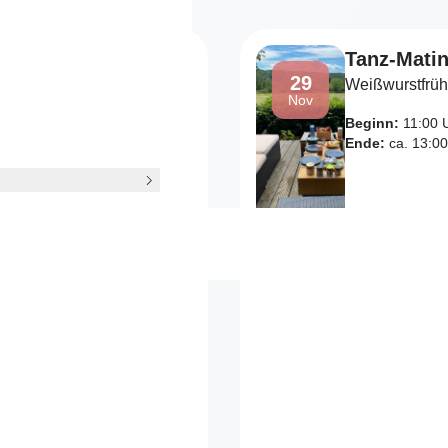
Tanz-Matin
29
Weißwurstfrüh
Nov
Beginn:
11:00 
Ende:
ca. 13:00
h