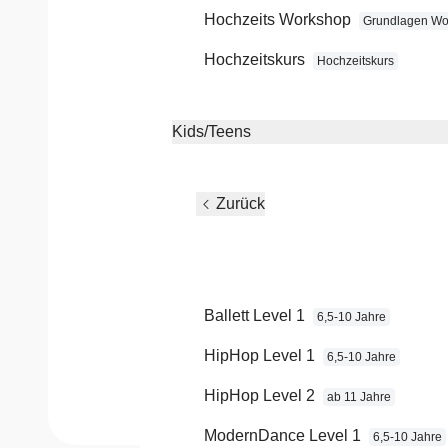
- mit
Hochzeits Workshop
Grundlagen Wo
Voranmeldung
Hochzeitskurs
Hochzeitskurs
Für Einsteiger
Kids/Teens
Termin:
23.10.2026
Beginn:
18:30 Uhr
Ende:
ca. 19:00 Uhr
Zurück
Teilnehmer aus dem Grundlagenla
können hier in Ruhe die Inhalte aus
Kursen üben und den Tanzlehrer f
Hilfe bitten.
Ballett Level 1
6,5-10 Jahre
Gebühr für Kursteilnehmer: 5 EUR
HipHop Level 1
6,5-10 Jahre
HipHop Level 2
ab 11 Jahre
ModernDance Level 1
6,5-10 Jahre