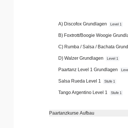
Mehr anzeigen
A) Discofox Grundlagen
Level 1
Übungsparty -
B) Foxtrott/Boogie Woogie Grund
Voranmeldung
C) Rumba / Salsa / Bachata Grun
D) Walzer Grundlagen
Level 1
Übung macht den Meister
Paartanz Level 1 Grundlagen
Leve
Termin:
08.08.2026
Salsa Rueda Level 1
Beginn:
19:00 Uhr
Stufe 1
Ende:
ca. 21:00 Uhr
Tango Argentino Level 1
Stufe 1
Bitte mit Voranmeldung an info@t
as.de!
Paartanzkurse Aufbau