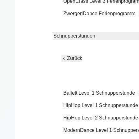
OpenClass Level 3 Ferienprogra
Frühstück
Mittagessen
ZwergerlDance Ferienprogramm
Abendessen
Soft Drinks
Kaffee und Snacks
Schnupperstunden
WLan
alle Steuern und Kurtaxe
Eigene Buchung, eigene Anreise!
Zurück
Tanzangebot - 150 EUR pro Pers
Anmeldung paarweise
Ballett Level 1 Schnupperstunde
Tag 1
HipHop Level 1 Schnupperstunde
18:00 Uhr Welcom-Drink
HipHop Level 2 Schnupperstunde
18:30 Uhr Workshop I
ModernDance Level 1 Schnupper