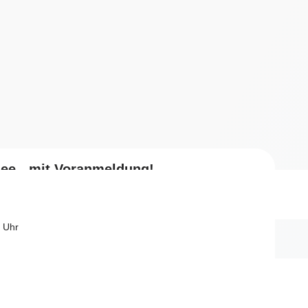
ee - mit Voranmeldung!
stück mit Tanz
Uhr
 Uhr