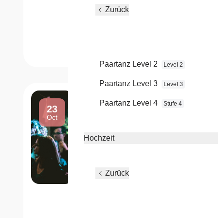
Gebühr für Kursteilnehmer: 5 EUR
Zurück
Gebühr für Gäste: 10 EUR
Paartanz Level 2
Level 2
Paartanz Level 3
Level 3
EinsteigerCoaching - mit Vora
Paartanz Level 4
Stufe 4
23
Für Einsteiger
Oct
Beginn:
18:30 Uhr
Hochzeit
Ende:
ca. 19:00 Uhr
Mehr anzeigen
Zurück
EinsteigerCoa