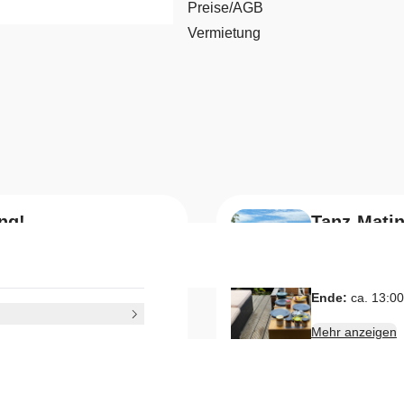
Preise/AGB
Vermietung
ng!
Tanz-Matin
27
Weißwurstfrüh
Sep
Beginn:
11:00 
Ende:
ca. 13:00
Mehr anzeigen