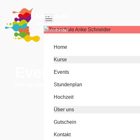
Tanzschule
Anke Schneider
tanzen verbindet
Home
Kurse
Events
Events
Übung macht den Meister!
Stundenplan
Hochzeit
Über uns
Gutschein
Kontakt