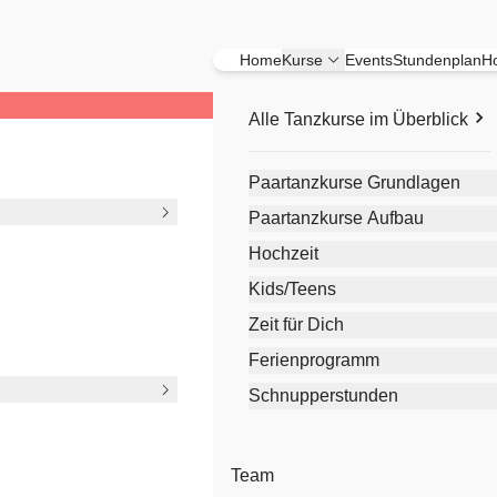
Home
Kurse
Events
Stundenplan
Ho
Alle Tanzkurse im Überblick
Paartanzkurse Grundlagen
Paartanzkurse Aufbau
Hochzeit
Kids/Teens
Zeit für Dich
Ferienprogramm
Schnupperstunden
Team