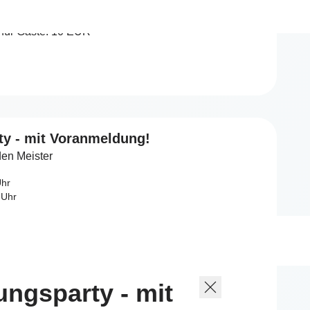
für Kursteilnehmer: 5 EUR
für Gäste: 10 EUR
y - mit Voranmeldung!
en Meister
Uhr
 Uhr
ngsparty - mit