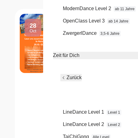
ModernDance Level 2
ab 11 Jahre
Tanzreise nach Kreta
OpenClass Level 3
ab 14 Jahre
28
Tanzen, Meer und gutes Essen
Oct
ZwergerlDance
3,5-6 Jahre
Beginn:
08:00 Uhr
Ende:
ca. 18:00 Uhr
Zeit für Dich
Mehr anzeigen
Zurück
Tanzreise nac
Kreta
LineDance Level 1
Level 1
Tanzen, Meer und gutes Essen
LineDance Level 2
Level 2
Termin:
28.10.2026
Beginn:
08:00 Uhr
TaiChiGong
Alle Level