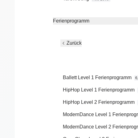
Ende:
ca. 18:00 Uhr
Ferienprogramm
TANZ-URLAUB nach
HERSONISOS (Kreta)
Zurück
Wir fahren zusammen in Urlaub - we
Es gibt 2 Reisetermine:
Option: 28.10.-31.10.2026
Ballett Level 1 Ferienprogramm
6
HipHop Level 1 Ferienprogramm
Wir haben unsere Zimmer im Resor
HipHop Level 2 Ferienprogramm
Imperial Belvedere”
(
https://belvedereresort.com/de/
)
ModernDance Level 1 Ferienpro
65 EUR pro Person, pro Nacht (Do
ModernDance Level 2 Ferienpro
inklusive: