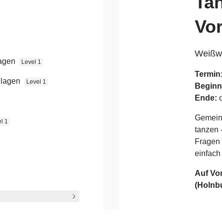
Tan
Vo
 mit
Weißwu
lagen
Level 1
Termin
!
dlagen
Level 1
Beginn
Ende:
c
Gemein
l 1
tanzen 
Fragen 
einfach
anzschule-
Auf Vo
(Holnb