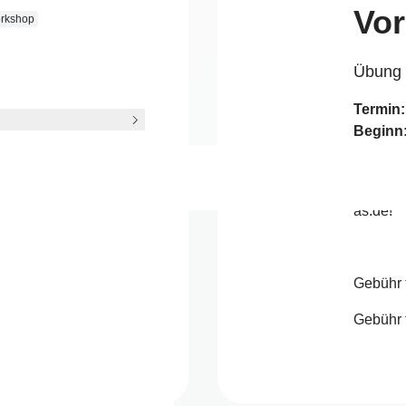
Vo
rkshop
!
Übung 
Termin:
Beginn
Ende:
c
Bitte m
as.de!
genkurs
 ihren
ragen oder um
Gebühr 
Gebühr 