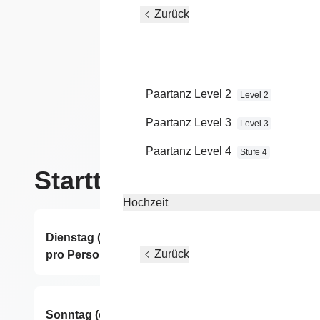
Die optimale Vorbereitung für 
Zurück
gemeinsam als Gruppe auf den
Wir planen individuell nach Eur
Paartanz Level 2
Level 2
Paartanz Level 3
Level 3
Paartanz Level 4
Stufe 4
Starttermine
Hochzeit
Dienstag (einmalig 150,- € für 6x60 Minuten
ab
Zurück
pro Person)
vo
Sonntag (einmalig 150,- € für 6x60 Minuten
ab