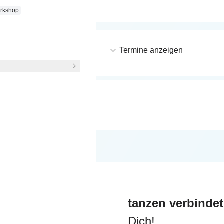
n 18:40 - 19:40 Uhr
rkshop
 10.11.2026
Termine anzeigen
n 17:40 - 18:40 Uhr
 15.11.2026
Termine anzeigen
n 18:40 - 19:40 Uhr
tanzen verbindet
Dich!