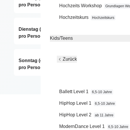
pro Person)
vo
Hochzeits Workshop
Grundlagen Wo
Hochzeitskurs
Hochzeitskurs
Dienstag (einmalig 150,- € für 6x60 Minuten
ab
pro Person)
vo
Kids/Teens
Zurück
Sonntag (einmalig 150,- € für 6x60 Minuten
ab
pro Person)
vo
Ballett Level 1
6,5-10 Jahre
HipHop Level 1
6,5-10 Jahre
HipHop Level 2
ab 11 Jahre
ModernDance Level 1
6,5-10 Jahre