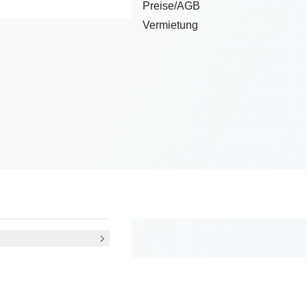
Preise/AGB
Vermietung
d Discofox)
klich keine Vorkenntnisse.
eichten Variationen für fast jede Art von Musik
chten Variationen für die Discomusik
Variationen und Karree für Schmuse-Musik