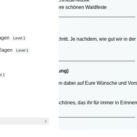
oarischer und Polka für unsere schönen Waldfeste
__________________________________________________
lagen
Level 1
Walzer und Discofox Grundschritt. Je nachdem, wie gut wir in d
dlagen
Level 1
__________________________________________________
önlicher Terminvereinbarung)
l 1
rem Eröffnungstanz. Wir gehen dabei auf Eure Wünsche und Vors
nteresse.
d wir zaubern darauf etwas schönes, das ihr für immer in Erinne
__________________________________________________
cher Terminvereinbarung)