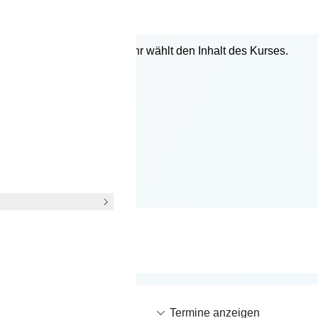
Eure Freunde, Familie und Hochzeitsgäste. Ein wunderbares Eve
 besonderen Tag von Euch einzustimmen und vorzubereiten.
em Kalender die Termine, ihr wählt den Inhalt des Kurses.
 15.09.2026
Termine anzeigen
n 17:40 - 18:40 Uhr
 20.09.2026
Termine anzeigen