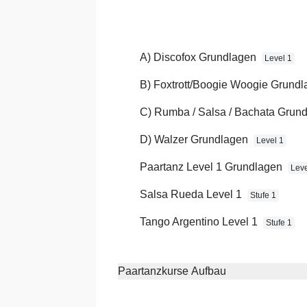
und wenn noch Zeit bleibt B
________________________
A) Discofox Grundlagen
Level 1
HOCHZEITSWORKSHOP
B) Foxtrott/Boogie Woogie Grund
Hier lernt Ihr komprimiert den 
Zeit für kleine Variationen.
C) Rumba / Salsa / Bachata Grun
________________________
D) Walzer Grundlagen
Level 1
PRIVATSTUNDEN
(nach pers
Paartanz Level 1 Grundlagen
Leve
Wir arbeiten individuell an Eu
Salsa Rueda Level 1
Stufe 1
den Tanz gemeinsam in Eurem I
Tango Argentino Level 1
Stufe 1
Ihr wählt Euer Lieblingslied un
________________________
Paartanzkurse Aufbau
PRIVATKURS
(nach persönli