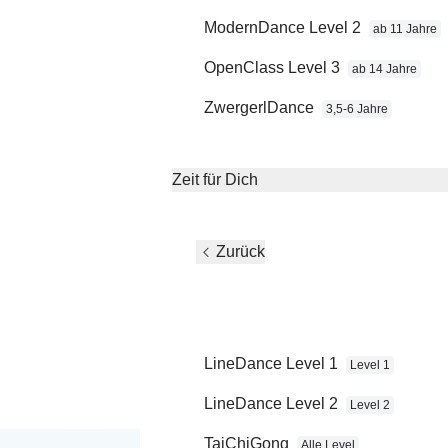
ModernDance Level 2
ab 11 Jahre
OpenClass Level 3
ab 14 Jahre
Du willst ein
ZwergerlDance
3,5-6 Jahre
gemeinsames Hob
Zeit für Dich
Zurück
LineDance Level 1
Level 1
LineDance Level 2
Level 2
TaiChiGong
Alle Level