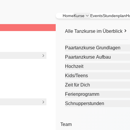
Home
Kurse
Events
Stundenplan
Ho
Alle Tanzkurse im Überblick
Paartanzkurse Grundlagen
Paartanzkurse Aufbau
s
Hochzeit
Kids/Teens
Zeit für Dich
Ferienprogramm
Schnupperstunden
Team