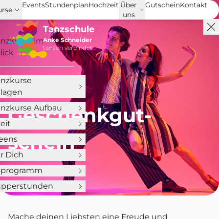
Events
Stundenplan
Hochzeit
Über
Gutschein
Kontakt
urse
uns
Tanzschule
anzkurse im
Anke Schneider
tanzen verbindet
lick
anzkurse
lagen
anzkurse Aufbau
Ge­schenk­gut­
eit
schein
Teens
ür Dich
nprogramm
pperstunden
Mache deinen Liebsten eine Freude und