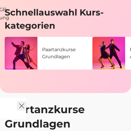
AGB
Schnell­auswahl Kurs­
tung
kategorien
Paartanzkurse
Grundlagen
Paartanzkurse
Grundlagen