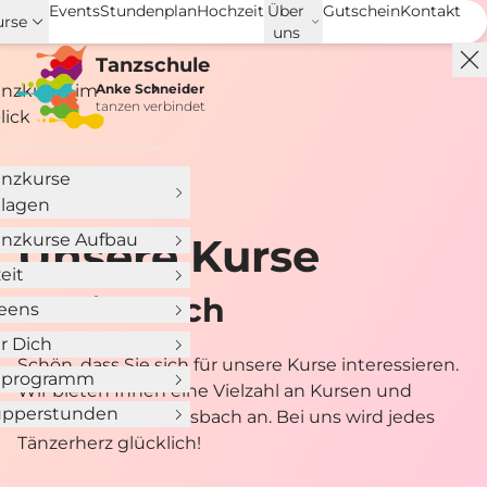
Events
Stundenplan
Hochzeit
Über
Gutschein
Kontakt
urse
uns
Tanzschule
anzkurse im
Anke Schneider
tanzen verbindet
lick
anzkurse
lagen
anzkurse Aufbau
Unse­re Kurse
eit
In Miesbach
Teens
ür Dich
Schön, dass Sie sich für unsere Kurse interessieren.
nprogramm
Wir bieten Ihnen eine Vielzahl an Kursen und
pperstunden
Programmen in Miesbach an. Bei uns wird jedes
Tänzerherz glücklich!