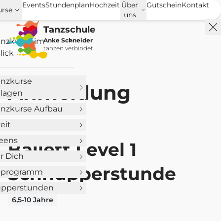
Events
Stundenplan
Hochzeit
Über
Gutschein
Kontakt
urse
uns
Tanzschule
anzkurse im
Anke Schneider
tanzen verbindet
lick
anzkurse
Anmeldung
lagen
anzkurse Aufbau
eit
Teens
Ballett Level 1
ür Dich
Schnupperstunde
nprogramm
pperstunden
6,5-10 Jahre