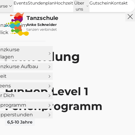
Events
Stundenplan
Hochzeit
Über
Gutschein
Kontakt
urse
uns
Tanzschule
anzkurse im
Anke Schneider
tanzen verbindet
lick
anzkurse
Anmeldung
lagen
anzkurse Aufbau
eit
Teens
HipHop Level 1
ür Dich
Ferienprogramm
nprogramm
pperstunden
6,5-10 Jahre